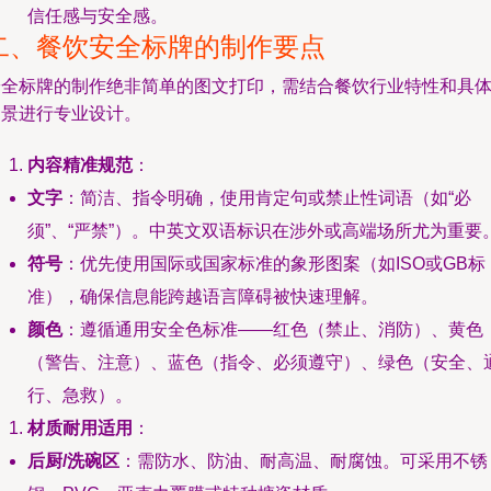
信任感与安全感。
二、餐饮安全标牌的制作要点
安全标牌的制作绝非简单的图文打印，需结合餐饮行业特性和具
场景进行专业设计。
内容精准规范
：
文字
：简洁、指令明确，使用肯定句或禁止性词语（如“必
须”、“严禁”）。中英文双语标识在涉外或高端场所尤为重要
符号
：优先使用国际或国家标准的象形图案（如ISO或GB标
准），确保信息能跨越语言障碍被快速理解。
颜色
：遵循通用安全色标准——红色（禁止、消防）、黄色
（警告、注意）、蓝色（指令、必须遵守）、绿色（安全、
行、急救）。
材质耐用适用
：
后厨/洗碗区
：需防水、防油、耐高温、耐腐蚀。可采用不锈