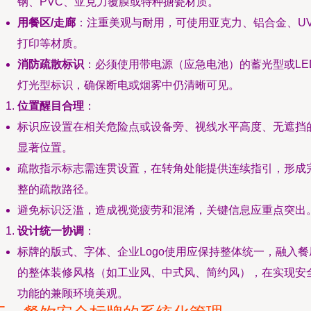
钢、PVC、亚克力覆膜或特种搪瓷材质。
用餐区/走廊
：注重美观与耐用，可使用亚克力、铝合金、U
打印等材质。
消防疏散标识
：必须使用带电源（应急电池）的蓄光型或LE
灯光型标识，确保断电或烟雾中仍清晰可见。
位置醒目合理
：
标识应设置在相关危险点或设备旁、视线水平高度、无遮挡
显著位置。
疏散指示标志需连贯设置，在转角处能提供连续指引，形成
整的疏散路径。
避免标识泛滥，造成视觉疲劳和混淆，关键信息应重点突出
设计统一协调
：
标牌的版式、字体、企业Logo使用应保持整体统一，融入餐
的整体装修风格（如工业风、中式风、简约风），在实现安
功能的兼顾环境美观。